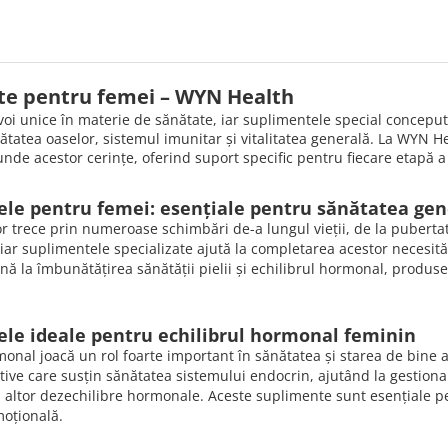
te pentru femei – WYN Health
oi unice în materie de sănătate, iar suplimentele special concepute
tatea oaselor, sistemul imunitar și vitalitatea generală. La WYN 
nde acestor cerințe, oferind suport specific pentru fiecare etapă a v
le pentru femei: esențiale pentru sănătatea ge
r trece prin numeroase schimbări de-a lungul vieții, de la pubert
, iar suplimentele specializate ajută la completarea acestor necesită
nă la îmbunătățirea sănătății pielii și echilibrul hormonal, produs
le ideale pentru echilibrul hormonal feminin
monal joacă un rol foarte important în sănătatea și starea de bine
tive care susțin sănătatea sistemului endocrin, ajutând la gestio
altor dezechilibre hormonale. Aceste suplimente sunt esențiale pe
oțională.