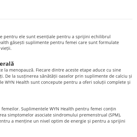
 pentru ele sunt esențiale pentru a sprijini echilibrul
Health găsești suplimente pentru femei care sunt formulate
ieții.
nerală
ate la menopauză. Fiecare dintre aceste etape aduce cu sine
ți. De la susținerea sănătății oaselor prin suplimente de calciu și
ele WYN Health sunt concepute pentru a oferi soluții complete și
 a femeilor. Suplimentele WYN Health pentru femei conțin
narea simptomelor asociate sindromului premenstrual (SPM),
ntru a menține un nivel optim de energie și pentru a sprijini