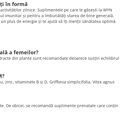
ți în formă
 activităților zilnice. Suplimentele pe care le găsești la WYN
mul imunitar și pentru a îmbunătăți starea de bine generală.
 un plus de energie și te ajută să îți menții sănătatea optimă.
lă a femeilor?
tracte din plante sunt recomandate deoarece susțin echilibrul
M?
inc, vitaminele B și D, Griffonia simplicifolia, Vitex agnus
nte. De obicei, se recomandă suplimente prenatale care conțin