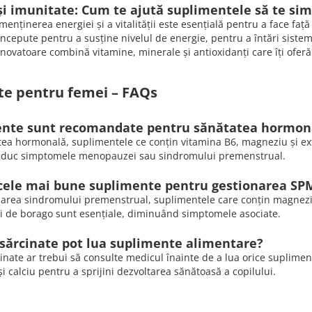
 și imunitate: Cum te ajută suplimentele să te sim
enținerea energiei și a vitalității este esențială pentru a face față
ncepute pentru a susține nivelul de energie, pentru a întări siste
inovatoare combină vitamine, minerale și antioxidanți care îți oferă
e pentru femei – FAQs
ente sunt recomandate pentru sănătatea hormona
ea hormonală, suplimentele ce conțin vitamina B6, magneziu și ex
educ simptomele menopauzei sau sindromului premenstrual.
cele mai bune suplimente pentru gestionarea SP
area sindromului premenstrual, suplimentele care conțin magneziu, z
ei de borago sunt esențiale, diminuând simptomele asociate.
sărcinate pot lua suplimente alimentare?
inate ar trebui să consulte medicul înainte de a lua orice suplime
r și calciu pentru a sprijini dezvoltarea sănătoasă a copilului.