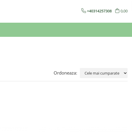
+40314257308
0,00
Ordoneaza: