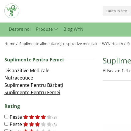
Produse
Despre noi
Produse
Blog WYN
Suplimente Pentru Femei
Suplimente Pentru Bărbați
Home /
Suplimente alimentare și dispozitive medicale – WYN Health /
S
Suplime
Suplimente Pentru Femei
Dispozitive Medicale
Afiseaza:
1-
4
d
Nutraceutice
Suplimente Pentru Bărbați
Suplimente Pentru Femei
Rating
Peste
(3)
Peste
(3)