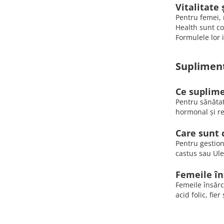
Vitalitate
Pentru femei, m
Health sunt co
Formulele lor 
Supliment
Ce suplim
Pentru sănătat
hormonal și r
Care sunt 
Pentru gestion
castus sau Ul
Femeile în
Femeile însărc
acid folic, fie