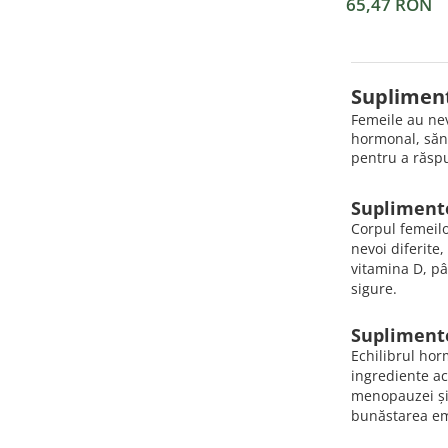
65,47 RON
Suplimen
Femeile au nev
hormonal, sănă
pentru a răspu
Suplimente
Corpul femeilo
nevoi diferite
vitamina D, pâ
sigure.
Suplimente
Echilibrul hor
ingrediente ac
menopauzei și 
bunăstarea em