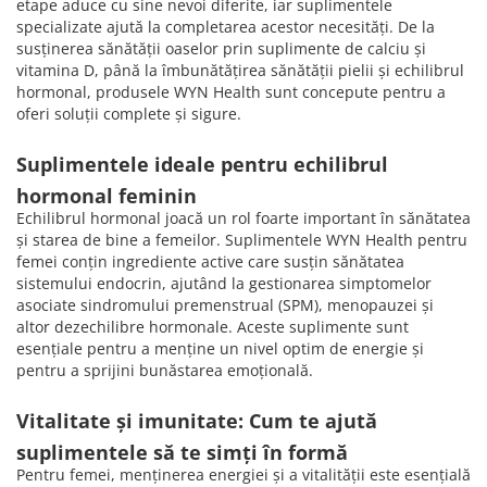
etape aduce cu sine nevoi diferite, iar suplimentele
specializate ajută la completarea acestor necesități. De la
susținerea sănătății oaselor prin suplimente de calciu și
vitamina D, până la îmbunătățirea sănătății pielii și echilibrul
hormonal, produsele WYN Health sunt concepute pentru a
oferi soluții complete și sigure.
Suplimentele ideale pentru echilibrul
hormonal feminin
Echilibrul hormonal joacă un rol foarte important în sănătatea
și starea de bine a femeilor. Suplimentele WYN Health pentru
femei conțin ingrediente active care susțin sănătatea
sistemului endocrin, ajutând la gestionarea simptomelor
asociate sindromului premenstrual (SPM), menopauzei și
altor dezechilibre hormonale. Aceste suplimente sunt
esențiale pentru a menține un nivel optim de energie și
pentru a sprijini bunăstarea emoțională.
Vitalitate și imunitate: Cum te ajută
suplimentele să te simți în formă
Pentru femei, menținerea energiei și a vitalității este esențială