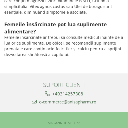
care conțin magneziu, zinc, vitaminele B și D, Griffonia
simplicifolia, Vitex agnus castus sau Ulei de borago sunt
esențiale, diminuând simptomele asociate.
Femeile însărcinate pot lua suplimente
alimentare?
Femeile însărcinate ar trebui să consulte medicul înainte de a
lua orice suplimente. De obicei, se recomandă suplimente
prenatale care conțin acid folic, fier și calciu pentru a sprijini
dezvoltarea sănătoasă a copilului.
SUPORT CLIENTI
+40314257308
e-commerce@anisapharm.ro
MAGAZINUL MEU