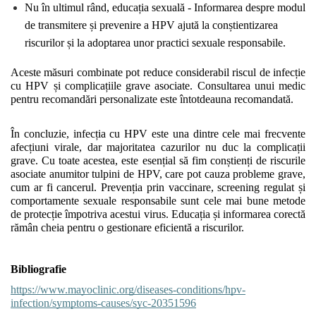
Nu în ultimul rând, educația sexuală - Informarea despre modul 
de transmitere și prevenire a HPV ajută la conștientizarea 
riscurilor și la adoptarea unor practici sexuale responsabile.
Aceste măsuri combinate pot reduce considerabil riscul de infecție 
cu HPV și complicațiile grave asociate. Consultarea unui medic 
pentru recomandări personalizate este întotdeauna recomandată.
În concluzie, infecția cu HPV este una dintre cele mai frecvente 
afecțiuni virale, dar majoritatea cazurilor nu duc la complicații 
grave. Cu toate acestea, este esențial să fim conștienți de riscurile 
asociate anumitor tulpini de HPV, care pot cauza probleme grave, 
cum ar fi cancerul. Prevenția prin vaccinare, screening regulat și 
comportamente sexuale responsabile sunt cele mai bune metode 
de protecție împotriva acestui virus. Educația și informarea corectă 
rămân cheia pentru o gestionare eficientă a riscurilor.
Bibliografie 
https://www.mayoclinic.org/diseases-conditions/hpv-
infection/symptoms-causes/syc-20351596