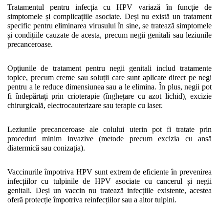
Tratamentul pentru infecția cu HPV variază în funcție de 
simptomele și complicațiile asociate. Deși nu există un tratament 
specific pentru eliminarea virusului în sine, se tratează simptomele 
și condițiile cauzate de acesta, precum negii genitali sau leziunile 
precanceroase.
Opțiunile de tratament pentru negii genitali includ tratamente 
topice, precum creme sau soluții care sunt aplicate direct pe negi 
pentru a le reduce dimensiunea sau a le elimina. În plus, negii pot 
fi îndepărtați prin crioterapie (înghețare cu azot lichid), excizie 
chirurgicală, electrocauterizare sau terapie cu laser.
Leziunile precanceroase ale colului uterin pot fi tratate prin 
proceduri minim invazive (metode precum excizia cu ansă 
diatermică sau conizația).  
Vaccinurile împotriva HPV sunt extrem de eficiente în prevenirea 
infecțiilor cu tulpinile de HPV asociate cu cancerul și negii 
genitali. Deși un vaccin nu tratează infecțiile existente, acestea 
oferă protecție împotriva reinfecțiilor sau a altor tulpini.