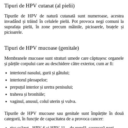
Tipuri de HPV cutanat (al pielii)
Tipurile de HPV de natură cutanată sunt numeroase, acestea 
invadând și trăind în celulele pielii. Pot provoca negi comuni la 
suprafața pielii, în zone precum mâinile, picioarele, brațele și 
picioarele. 
Tipuri de HPV mucoase (genitale)
Membranele mucoase sunt straturi umede care căptușesc organele 
și părțile corpului care au deschidere către exterior, cum ar fi:
interiorul nasului, gurii și gâtului;
interiorul pleoapelor;
prepuțul interior și uretra penisului;
traheea și bronhiile;
vaginul, anusul, colul uterin și vulva.
Tipurile de HPV mucoase sau genitale sunt împărțite în două 
categorii, în funcție de capacitatea de a provoca cancer:
risc scăzut - HPV 6 și HPV 11 – de regulă, cauzează negi 