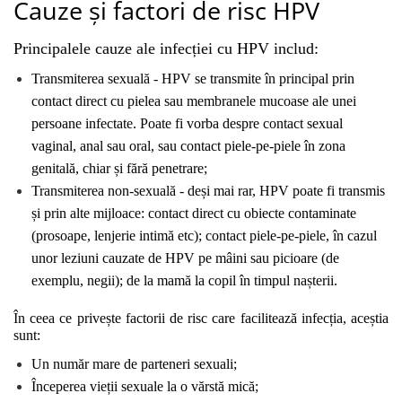
Cauze și factori de risc HPV
Principalele cauze ale infecției cu HPV includ:
Transmiterea sexuală - HPV se transmite în principal prin 
contact direct cu pielea sau membranele mucoase ale unei 
persoane infectate. Poate fi vorba despre contact sexual 
vaginal, anal sau oral, sau contact piele-pe-piele în zona 
genitală, chiar și fără penetrare; 
Transmiterea non-sexuală - deși mai rar, HPV poate fi transmis 
și prin alte mijloace: contact direct cu obiecte contaminate 
(prosoape, lenjerie intimă etc); contact piele-pe-piele, în cazul 
unor leziuni cauzate de HPV pe mâini sau picioare (de 
exemplu, negii); de la mamă la copil în timpul nașterii.
În ceea ce privește factorii de risc care facilitează infecția, aceștia 
sunt:
Un număr mare de parteneri sexuali;
Începerea vieții sexuale la o vărstă mică;