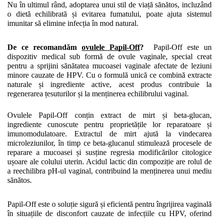
Nu în ultimul rând,
adoptarea unui stil de viață sănătos, incluzând 
o dietă echilibrată și evitarea fumatului, poate ajuta sistemul 
imunitar să elimine infecția în mod natural.
De ce recomandăm 
ovulele Papil-Off
?
  Papil-Off este un 
dispozitiv medical sub formă de ovule vaginale, special creat 
pentru a sprijini sănătatea mucoasei vaginale afectate de leziuni 
minore cauzate de HPV. Cu o formulă unică ce combină extracte 
naturale și ingrediente active, acest produs contribuie la 
regenerarea țesuturilor și la menținerea echilibrului vaginal.
Ovulele Papil-Off conțin extract de mirt și beta-glucan, 
ingrediente cunoscute pentru proprietățile lor reparatoare și 
imunomodulatoare. Extractul de mirt ajută la vindecarea 
microleziunilor, în timp ce beta-glucanul stimulează procesele de 
reparare a mucoasei și susține regresia modificărilor citologice 
ușoare ale colului uterin. Acidul lactic din compoziție are rolul de 
a reechilibra pH-ul vaginal, contribuind la menținerea unui mediu 
sănătos.
Papil-Off este o soluție sigură și eficientă pentru îngrijirea vaginală 
în situațiile de disconfort cauzate de infecțiile cu HPV, oferind 