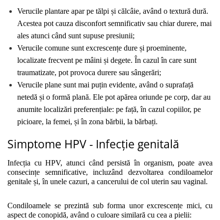
Verucile plantare apar pe tălpi și călcâie, având o textură dură. 
Acestea pot cauza disconfort semnificativ sau chiar durere, mai 
ales atunci când sunt supuse presiunii;
Verucile comune sunt excrescențe dure și proeminente, 
localizate frecvent pe mâini și degete. În cazul în care sunt 
traumatizate, pot provoca durere sau sângerări;
Verucile plane sunt mai puțin evidente, având o suprafață 
netedă și o formă plană. Ele pot apărea oriunde pe corp, dar au 
anumite localizări preferențiale: pe față, în cazul copiilor, pe 
picioare, la femei, și în zona bărbii, la bărbați.
Simptome HPV - Infecție genitală
Infecția cu HPV, atunci când persistă în organism, poate avea 
consecințe semnificative, incluzând dezvoltarea condiloamelor 
genitale și, în unele cazuri, a cancerului de col uterin sau vaginal. 
Condiloamele se prezintă sub forma unor excrescențe mici, cu 
aspect de conopidă, având o culoare similară cu cea a pielii: