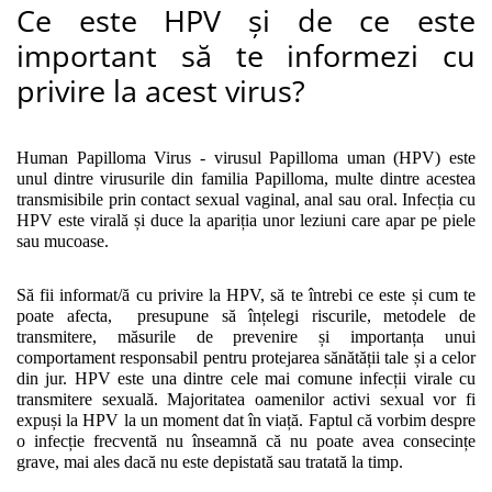
Ce este HPV și de ce este
important să te informezi cu
privire la acest virus?
Human Papilloma Virus - virusul Papilloma uman (HPV) este 
unul dintre virusurile din familia Papilloma, multe dintre acestea 
transmisibile prin contact sexual vaginal, anal sau oral. Infecția cu 
HPV este virală și duce la apariția unor leziuni care apar pe piele 
sau mucoase. 
Să fii informat/ă cu privire la HPV, să te întrebi ce este și cum te 
poate afecta,  presupune să înțelegi riscurile, metodele de 
transmitere, măsurile de prevenire și importanța unui 
comportament responsabil pentru protejarea sănătății tale și a celor 
din jur. HPV este una dintre cele mai comune infecții virale cu 
transmitere sexuală. Majoritatea oamenilor activi sexual vor fi 
expuși la HPV la un moment dat în viață. Faptul că vorbim despre 
o infecție frecventă nu înseamnă că nu poate avea consecințe 
grave, mai ales dacă nu este depistată sau tratată la timp.