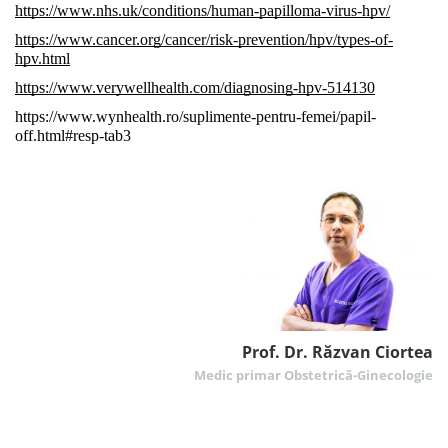
https://www.nhs.uk/conditions/human-papilloma-virus-hpv/
https://www.cancer.org/cancer/risk-prevention/hpv/types-of-
hpv.html
https://www.verywellhealth.com/diagnosing-hpv-514130
https://www.wynhealth.ro/suplimente-pentru-femei/papil-
off.html#resp-tab3
Prof. Dr. Răzvan Ciortea
Medic primar Obstetrică-Ginecologie