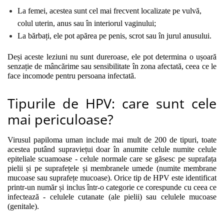
La femei, acestea sunt cel mai frecvent localizate pe vulvă, 
colul uterin, anus sau în interiorul vaginului;
La bărbați, ele pot apărea pe penis, scrot sau în jurul anusului. 
Deși aceste leziuni nu sunt dureroase, ele pot determina o ușoară 
senzație de mâncărime sau sensibilitate în zona afectată, ceea ce le 
face incomode pentru persoana infectată.
Tipurile de HPV: care sunt cele
mai periculoase?
Virusul papiloma uman include mai mult de 200 de tipuri, toate 
acestea putând supraviețui doar în anumite celule numite celule 
epiteliale scuamoase - celule normale care se găsesc pe suprafața 
pielii și pe suprafețele și membranele umede (numite membrane 
mucoase sau suprafețe mucoase). Orice tip de HPV este identificat 
printr-un număr și inclus într-o categorie ce corespunde cu ceea ce 
infectează - celulele cutanate (ale pielii) sau celulele mucoase 
(genitale).