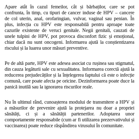
Apare atât în cazul femeilor, cât și bărbaților, care se pot 
confrunta, în timp, cu tipuri de cancer induse de HPV – cancere 
de col uterin, anal, orofaringian, vulvar, vaginal sau penian. În 
plus, infecția cu HPV este responsabilă pentru aproape toate 
cazurile existente de veruci genitale. Negii genitali, cauzati de 
unele tulpini de HPV, pot provoca disconfort fizic și emoțional, 
chiar dacă nu sunt oncogeni. Informarea ajută la conștientizarea 
riscului și la luarea unor măsuri preventive.
Pe de altă parte, HPV este adesea asociat cu rușinea sau stigmatul, 
din cauza legăturii sale cu sexualitatea. Informarea corectă ajută la 
reducerea prejudecăților și la înțelegerea faptului că este o infecție 
comună, care poate afecta pe oricine. Dezinformarea poate duce la 
panică inutilă sau la ignorarea riscurilor reale.
Nu în ultimul rând, cunoașterea modului de transmitere a HPV și 
a măsurilor de prevenire ajută la protejarea nu doar a propriei 
sănătăți, ci și a sănătății partenerilor. Adoptarea unor 
comportamente responsabile (cum ar fi utilizarea prezervativului și 
vaccinarea) poate reduce răspândirea virusului în comunitate.