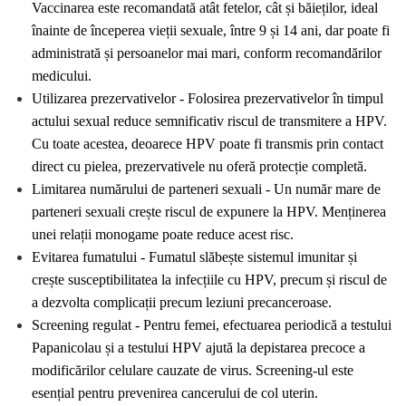
Vaccinarea este recomandată atât fetelor, cât și băieților, ideal 
înainte de începerea vieții sexuale, între 9 și 14 ani, dar poate fi 
administrată și persoanelor mai mari, conform recomandărilor 
medicului.
Utilizarea prezervativelor - Folosirea prezervativelor în timpul 
actului sexual reduce semnificativ riscul de transmitere a HPV. 
Cu toate acestea, deoarece HPV poate fi transmis prin contact 
direct cu pielea, prezervativele nu oferă protecție completă.
Limitarea numărului de parteneri sexuali - Un număr mare de 
parteneri sexuali crește riscul de expunere la HPV. Menținerea 
unei relații monogame poate reduce acest risc.
Evitarea fumatului - Fumatul slăbește sistemul imunitar și 
crește susceptibilitatea la infecțiile cu HPV, precum și riscul de 
a dezvolta complicații precum leziuni precanceroase.
Screening regulat - Pentru femei, efectuarea periodică a testului 
Papanicolau și a testului HPV ajută la depistarea precoce a 
modificărilor celulare cauzate de virus. Screening-ul este 
esențial pentru prevenirea cancerului de col uterin.