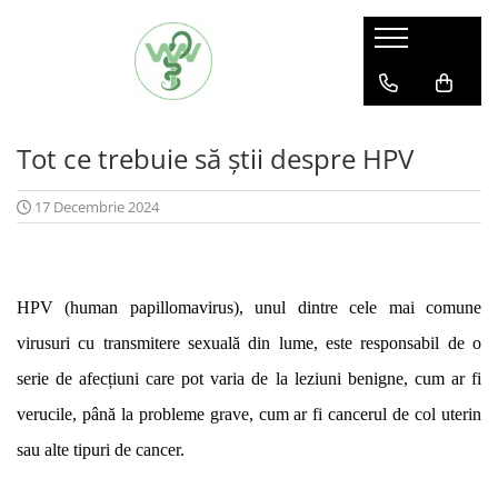
Produse
Suplimente Pentru Femei
Tot ce trebuie să știi despre HPV
Suplimente Pentru Bărbați
17 Decembrie 2024
HPV (human papillomavirus), unul dintre cele mai comune 
virusuri cu transmitere sexuală din lume, este responsabil de o 
serie de afecțiuni care pot varia de la leziuni benigne, cum ar fi 
verucile, până la probleme grave, cum ar fi cancerul de col uterin 
sau alte tipuri de cancer. 