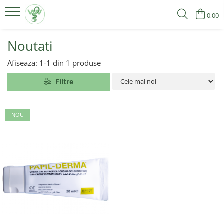
0,00
Produse
Noutati
Suplimente Pentru Femei
Afiseaza:
1-
1
din
1
produse
Suplimente Pentru Bărbați
Filtre
NOU