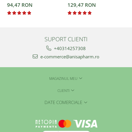
94,47 RON
129,47 RON
7
SUPORT CLIENTI
+40314257308
e-commerce@anisapharm.ro
MAGAZINUL MEU
CLIENTI
DATE COMERCIALE