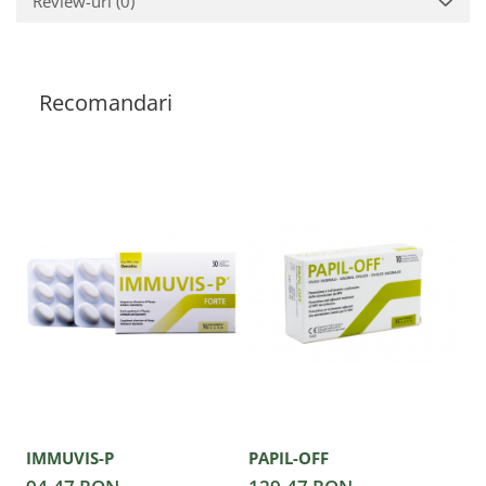
Review-uri
(0)
Recomandari
IMMUVIS-P
PAPIL-OFF
S