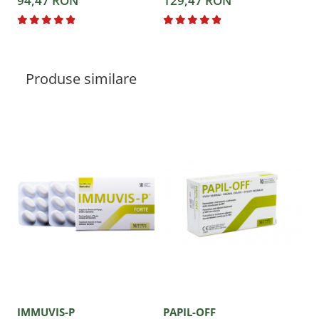
94,47 RON
129,47 RON
7
Produse similare
IMMUVIS-P
PAPIL-OFF
S