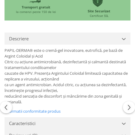
Transport gratuit
Site Securizat
la comenzi peste 150 de lei
Certificat SSL
Descriere
PAPIL-DERMA® este o cremă-gel inovatoare, eutrofică, pe bază de
Argint Coloidal și Acid
Citric cu acțiune antimicrobiană, dezinfectantă și calmantă destinată
tratamentului condiloamelor
cauzate de HPV. Prezența Argintului Coloidal limitează capacitatea de
replicare a virusului, acționând
ca un agent antimicrobian. Acidul citric, cu acțiunea sa dezinfectantă,
încetinește progresul infecției,
reducând senzația de disconfort și mâncărime din zona genitală și
perianală.
Informatii conformitate produs
Caracteristici